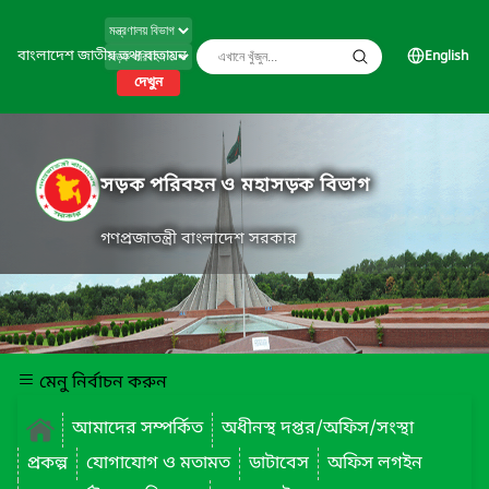
বাংলাদেশ জাতীয় তথ্য বাতায়ন
English
দেখুন
সড়ক পরিবহন ও মহাসড়ক বিভাগ
গণপ্রজাতন্ত্রী বাংলাদেশ সরকার
মেনু নির্বাচন করুন
আমাদের সম্পর্কিত
অধীনস্থ দপ্তর/অফিস/সংস্থা
প্রকল্প
যোগাযোগ ও মতামত
ডাটাবেস
অফিস লগইন