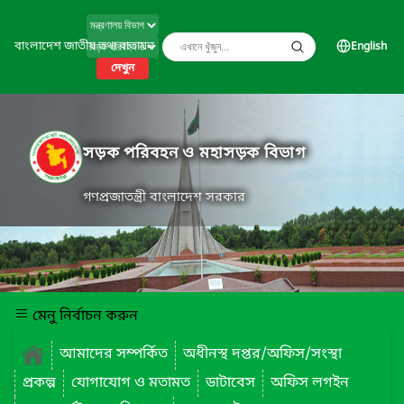
বাংলাদেশ জাতীয় তথ্য বাতায়ন
English
দেখুন
সড়ক পরিবহন ও মহাসড়ক বিভাগ
গণপ্রজাতন্ত্রী বাংলাদেশ সরকার
মেনু নির্বাচন করুন
আমাদের সম্পর্কিত
অধীনস্থ দপ্তর/অফিস/সংস্থা
প্রকল্প
যোগাযোগ ও মতামত
ডাটাবেস
অফিস লগইন