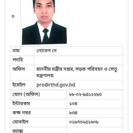
৩
নাম
নোবেল দে
পদবি
অফিস
মাননীয় মন্ত্রীর দপ্তর, সড়ক পরিবহন ও সেতু
মন্ত্রণালয়
ইমেইল
pro
@rthd.gov.bd
ফোন (অফিস)
৮৮-০২-৯৫১২২৯৩
ইন্টারকম
১০৪
কক্ষ নম্বর
৮৩৪
মোবাইল
০১৯৭৩২৫১৬০৮
ফ্যাক্স