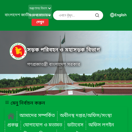
বাংলাদেশ জাতীয় তথ্য বাতায়ন
English
দেখুন
সড়ক পরিবহন ও মহাসড়ক বিভাগ
গণপ্রজাতন্ত্রী বাংলাদেশ সরকার
মেনু নির্বাচন করুন
আমাদের সম্পর্কিত
অধীনস্থ দপ্তর/অফিস/সংস্থা
প্রকল্প
যোগাযোগ ও মতামত
ডাটাবেস
অফিস লগইন