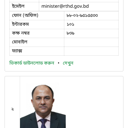
ইমেইল
minister
@rthd.gov.bd
ফোন (অফিস)
৮৮-০২-৯৫১৫৫৩৩
ইন্টারকম
১০১
কক্ষ নম্বর
৮৩৯
মোবাইল
ফ্যাক্স
ভিকার্ড ডাউনলোড করুন
•
দেখুন
২