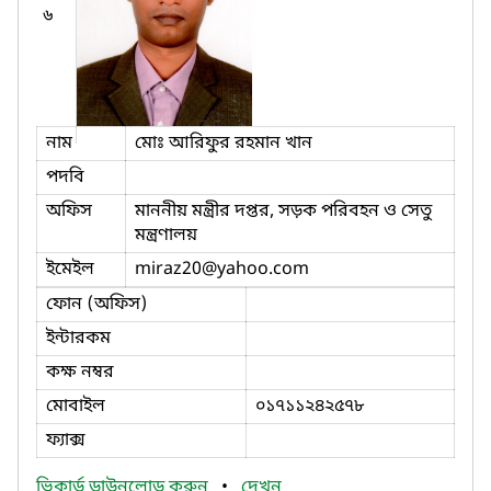
৬
নাম
মোঃ আরিফুর রহমান খান
পদবি
অফিস
মাননীয় মন্ত্রীর দপ্তর, সড়ক পরিবহন ও সেতু
মন্ত্রণালয়
ইমেইল
miraz20
@yahoo.com
ফোন (অফিস)
ইন্টারকম
কক্ষ নম্বর
মোবাইল
০১৭১১২৪২৫৭৮
ফ্যাক্স
ভিকার্ড ডাউনলোড করুন
•
দেখুন