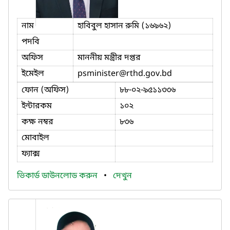
নাম
হাবিবুল হাসান রুমি (১৬৯৬২)
পদবি
অফিস
মাননীয় মন্ত্রীর দপ্তর
ইমেইল
psminister
@rthd.gov.bd
ফোন (অফিস)
৮৮-০২-৯৫১১৩৩৬
ইন্টারকম
১০২
কক্ষ নম্বর
৮৩৬
মোবাইল
ফ্যাক্স
ভিকার্ড ডাউনলোড করুন
•
দেখুন