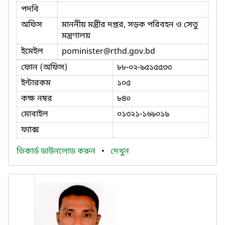
পদবি
অফিস
মাননীয় মন্ত্রীর দপ্তর, সড়ক পরিবহন ও সেতু
মন্ত্রণালয়
ইমেইল
pominister
@rthd.gov.bd
ফোন (অফিস)
৮৮-০২-৯৫১৫৫৩৩
ইন্টারকম
১০৫
কক্ষ নম্বর
৮৪০
মোবাইল
০১৩২১-১৬৯০১৯
ফ্যাক্স
ভিকার্ড ডাউনলোড করুন
•
দেখুন