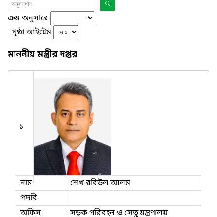
ক্রম অনুসারে
পৃষ্ঠা আইটেম
মাননীয় মন্ত্রীর দপ্তর
১
নাম
শেখ রবিউল আলম
পদবি
অফিস
সড়ক পরিবহন ও সেতু মন্ত্রণালয়