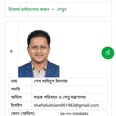
ভিকার্ড ডাউনলোড করুন
•
দেখুন
৪
নাম
শেখ সাহিদুল ইসলাম
পদবি
অফিস
সড়ক পরিবহন ও সেতু মন্ত্রণালয়
ইমেইল
shahidulislam001983
@gmail.com
ফোন (অফিস)
৮৮-০২-২৩৩৫৫৫১