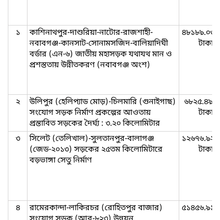
১
কাশিনাথপুর-দাশুরিয়া-নাটোর-রাজশাহী-
৪৮১৮৯.০৩ ল
নবাবগঞ্জ-কানসাট-সোনামসজিদ-বালিয়াদিঘী
টাকা
বর্ডার (এন-৬) জাতীয় মহাসড়ক যথাযথ মান ও
প্রশস্ততায় উন্নীতকরণ (নবাবগঞ্জ অংশ)
২
উলিপুর (হেলিপ্যাড মোড়)-চিলমারি (গুনাইগাছ)
৬৮২৫.৪৯ ল
সংযোগ সড়ক নির্মাণ প্রকল্পের আওতায়
টাকা
প্রস্তাবিত সড়কের দৈর্ঘ্য : ৩.২০ কিলোমিটার
৩
সিলেট (তেলিখাল)-সুলতানপুর-বালাগঞ্জ
১২৬৭৬.৯২ ল
(জেড-২০১৩) সড়কের ২৫তম কিলোমিটারে
টাকা
বড়ভাঙ্গা সেতু নির্মাণ
৪
রামেরকান্দা-লাকিরচর (রোহিতপুর বাজার)
৫১৪৫৬.৯১ ল
সংযোগ সড়ক (আর-৮২৩) উন্নয়ন