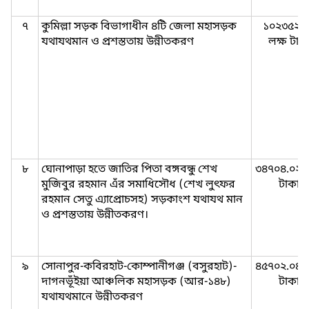
৭
কুমিল্লা সড়ক বিভাগাধীন ৪টি জেলা মহাসড়ক
১০২৩৫২.
যথাযথমান ও প্রশস্ততায় উন্নীতকরণ
লক্ষ টাক
৮
ঘোনাপাড়া হতে জাতির পিতা বঙ্গবন্ধু শেখ
৩৪৭০৪.০২ ল
মুজিবুর রহমান এঁর সমাধিসৌধ (শেখ লুৎফর
টাকা
রহমান সেতু এ্যাপ্রোচসহ) সড়কাংশ যথাযথ মান
ও প্রশস্ততায় উন্নীতকরণ।
৯
সোনাপুর-কবিরহাট-কোম্পানীগঞ্জ (বসুরহাট)-
৪৫৭০২.০৪ ল
দাগনভূঁইয়া আঞ্চলিক মহাসড়ক (আর-১৪৮)
টাকা
যথাযথমানে উন্নীতকরণ