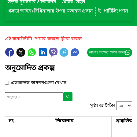
সড়ক দুর্ঘটনার প্রতিবেদন
ওয়েব মেইল
খসড়া আইন/বিধিমালার উপর মতামত প্রদান
ই -পার্টিসিপেশন
এই কনটেন্টটি শেয়ার করতে ক্লিক করুন
আপনার মতামত প্রদান করুন
অনুমোদিত প্রকল্প
এডভান্সড অপশনগুলো দেখান
পৃষ্ঠা আইটেম
নং
শিরোনাম
প্রাক্কলিত ব