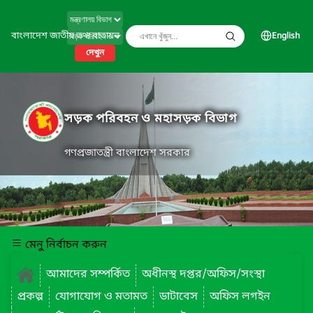
বাংলাদেশ জাতীয় তথ্য বাতায়ন
English
দেখুন
সড়ক পরিবহন ও মহাসড়ক বিভাগ
গণপ্রজাতন্ত্রী বাংলাদেশ সরকার
মেনু নির্বাচন করুন
আমাদের সম্পর্কিত
অধীনস্থ দপ্তর/অফিস/সংস্থা
প্রকল্প
যোগাযোগ ও মতামত
ডাটাবেস
অফিস লগইন