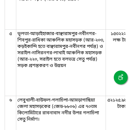
৫
ভূলতা-আড়াইহাজার-বাঞ্ছারামপুর-নবীনগর-
১৫৩২২২.
শিবপুর-রাধিকা আঞ্চলিক মহাসড়ক (আর-২০৩,
লক্ষ টাক
কড়ইকান্দি হতে বাঞ্ছারামপুর-নবীনগর পর্যন্ত) ও
সরাইল-নাসিরনগর-লাখাই আঞ্চলিক মহাসড়ক
(আর-২২০, সরাইল হতে বলভদ্র সেতু পর্যন্ত)
সড়ক প্রশস্তকরণ ও উন্নয়ন
৬
লেবুখালী-বাউফল-গলাচিপা-আমড়াগাছিয়া
৫২১২৫.৯৯ ল
জেলা মহাসড়কের (জেড-৮৮০৬) এর ৭০তম
টাকা
কিলোমিটারে রাবনাবাদ নদীর উপর গলাচিপা
সেতু নির্মাণ।