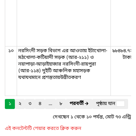
১০
নরসিংদী সড়ক বিভাগ এর আওতায় ইটাখোলা-
৯৮৪৮৪.৭২ ল
মঠখোলা-কটিয়াদী সড়ক (আর-২১১) ও
টাকা
নয়াপাড়া-আড়াইহাজার নরসিংদী-রায়পুরা
(আর-১১৪) দুইটি আঞ্চলিক মহাসড়ক
যথাযথমানে প্রশস্ততায়উন্নীতকরণ
১
২
৩
৪
...
৮
পরবর্তী
🡲
পৃষ্ঠায় যান
দেখছেন ১ থেকে ১০ পর্যন্ত, মোট ৭৩ এন্ট্রি
এই কনটেন্টটি শেয়ার করতে ক্লিক করুন