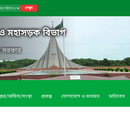
দেখুন
ও মহাসড়ক বিভাগ
েশ সরকার
প্তর/অফিস/সংস্থা
প্রকল্প
যোগাযোগ ও মতামত
ডাটাবেস