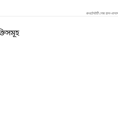
কনটেন্টটি শেষ হাল-নাগা
্তিসমূহ