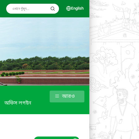
English
আরও
অফিস লগইন