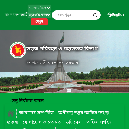
বাংলাদেশ জাতীয় তথ্য বাতায়ন
English
দেখুন
সড়ক পরিবহন ও মহাসড়ক বিভাগ
গণপ্রজাতন্ত্রী বাংলাদেশ সরকার
মেনু নির্বাচন করুন
আমাদের সম্পর্কিত
অধীনস্থ দপ্তর/অফিস/সংস্থা
প্রকল্প
যোগাযোগ ও মতামত
ডাটাবেস
অফিস লগইন