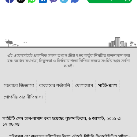
এই ওয়েবসাইটে প্রকাশিত সকল তথ্য সংশ্লিষ্ট দপ্তর কর্তৃক নিয়মিত হালনাগাদ করা
হয়। তথ্যের যথার্থতা, নির্ভুলতা ও নির্ভরযোগ্যতা নিশ্চিত করতে সংশ্লিষ্ট দপ্তর সর্বদা
সচেষ্ট।
সচরাচর জিজ্ঞাস্য
ব্যবহারের শর্তাবলি
যোগাযোগ
সাইট-ম্যাপ
গোপনীয়তার নীতিমালা
সাইটটি শেষ হাল-নাগাদ করা হয়েছে: বৃহস্পতিবার, ৬ আগস্ট, ২০২৬ এ
১২:৩৯:০৪
পরিকল্পনা এবং বাস্তবায়ন: মন্ত্রিপরিষদ বিভাগ, এটুআই, বিসিসি, ডিওআইসিটি ও বেসিস।