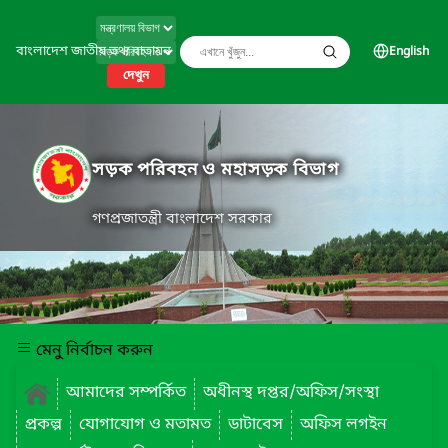
বাংলাদেশ জাতীয় তথ্য বাতায়ন
English
দেখুন
সড়ক পরিবহন ও মহাসড়ক বিভাগ
গণপ্রজাতন্ত্রী বাংলাদেশ সরকার
মেনু নির্বাচন করুন
আমাদের সম্পর্কিত
অধীনস্থ দপ্তর/অফিস/সংস্থা
প্রকল্প
যোগাযোগ ও মতামত
ডাটাবেস
অফিস লগইন