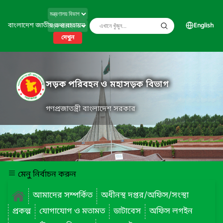
বাংলাদেশ জাতীয় তথ্য বাতায়ন
English
দেখুন
সড়ক পরিবহন ও মহাসড়ক বিভাগ
গণপ্রজাতন্ত্রী বাংলাদেশ সরকার
মেনু নির্বাচন করুন
আমাদের সম্পর্কিত
অধীনস্থ দপ্তর/অফিস/সংস্থা
প্রকল্প
যোগাযোগ ও মতামত
ডাটাবেস
অফিস লগইন