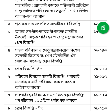
প্যানেল অধিবেশনে বাংলাদেশের যৌথ-
সভাপতিত্ব ; প্রাণহানি কমাতে শক্তিশালী প্রতিষ্ঠান
গড়ে তোলতে পরিবহন ও সেতুমন্ত্রী শেখ রবিউল
আলম-এর আহ্বান
২
প্রতারক চক্র সম্পর্কিত সতর্কীকরণ বিজ্ঞপ্তি
১৩-০৬-২০
৩
আসন্ন ঈদ-উল-আযহা উপলক্ষে মাননীয়
১৭-০৫-২০
উপদেষ্টা, সড়ক পরিবহন ও সেতু মন্ত্রণালয়ের
প্রেস বিজ্ঞপ্তি
৪
সড়ক পরিবহন ও সেতু মন্ত্রণালয়ের বিশেষ
০৬-০৪-২০
সহকারী হিসেবে ড. শেখ মইনউদ্দিন এঁর
যোগদান সংক্রান্ত প্রেস বিজ্ঞপ্তি
৫
প্রেস বিজ্ঞপ্তি -ঈদ
২০-০৭-২০
৬
পরিবহন বিষয়ক জরুরি বিজ্ঞপ্তি: পণ্যবাহি
২১-০৫-২০
যানবাহনে যাত্রী পরিবহন করলে কঠোর
আইনগত ব্যবস্থা
৭
গণপরিবহন বিষয়ক সংশোধিত প্রেস বিজ্ঞপ্তি:
১১-০৪-২০
গণপরিবহন ২৫ এপ্রিল পর্যন্ত বন্ধ থাকবে
৮
প্রেস বিজ্ঞপ্তি - ঈদ
০৯-০৫-২০