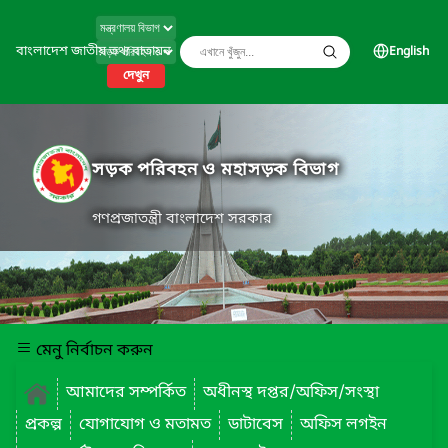
বাংলাদেশ জাতীয় তথ্য বাতায়ন
English
দেখুন
সড়ক পরিবহন ও মহাসড়ক বিভাগ
গণপ্রজাতন্ত্রী বাংলাদেশ সরকার
মেনু নির্বাচন করুন
আমাদের সম্পর্কিত
অধীনস্থ দপ্তর/অফিস/সংস্থা
প্রকল্প
যোগাযোগ ও মতামত
ডাটাবেস
অফিস লগইন