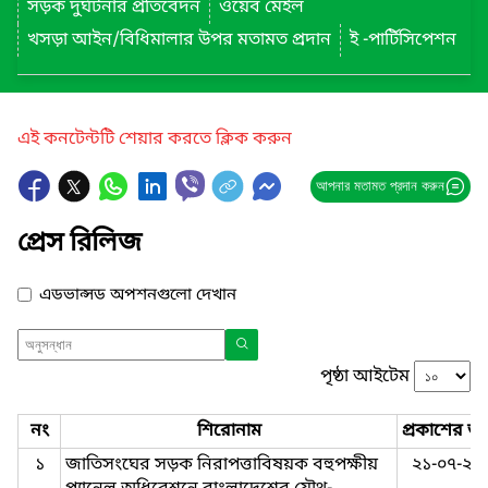
সড়ক দুর্ঘটনার প্রতিবেদন
ওয়েব মেইল
খসড়া আইন/বিধিমালার উপর মতামত প্রদান
ই -পার্টিসিপেশন
এই কনটেন্টটি শেয়ার করতে ক্লিক করুন
আপনার মতামত প্রদান করুন
প্রেস রিলিজ
এডভান্সড অপশনগুলো দেখান
পৃষ্ঠা আইটেম
নং
শিরোনাম
প্রকাশের তা
১
জাতিসংঘের সড়ক নিরাপত্তাবিষয়ক বহুপক্ষীয়
২১-০৭-২০