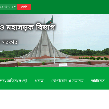
দেখুন
ও মহাসড়ক বিভাগ
েশ সরকার
প্তর/অফিস/সংস্থা
প্রকল্প
যোগাযোগ ও মতামত
ডাটাবেস