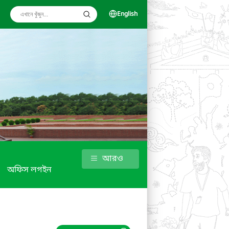
English
আরও
অফিস লগইন