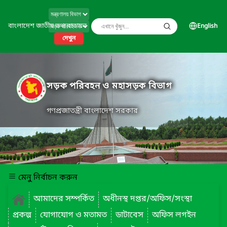
বাংলাদেশ জাতীয় তথ্য বাতায়ন
English
দেখুন
সড়ক পরিবহন ও মহাসড়ক বিভাগ
গণপ্রজাতন্ত্রী বাংলাদেশ সরকার
মেনু নির্বাচন করুন
আমাদের সম্পর্কিত
অধীনস্থ দপ্তর/অফিস/সংস্থা
প্রকল্প
যোগাযোগ ও মতামত
ডাটাবেস
অফিস লগইন