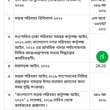
১
বাস র‍্যাপিড ট্রানজিট (বিআরটি) বিধিমালা,
এস.আর.ও.
২০২৩
২৮৯-আইন
২০২৩
২
সড়ক পরিবহন বিধিমালা ২০২২
এস আর ও 
৩৬৭আইন
২০২২
৩
সংশোধিত ঢাকা পরিবহন সমন্বয় কর্তৃপক্ষ আইন,
২০১২ এবং বাংলাদেশ নগর পরিবহন কর্তৃপক্ষ
আইন, ২০২২ এর প্রাথমিক খসড়া পর্যালোচনার
নিমিত্ত আন্তঃমন্ত্রণালয় সভার সিদ্ধান্তের
কার্যবিবরণী।
৪
মহাসড়ক আইন, ২০২১
28-202
৫
সড়ক পরিবহন আইন,২০১৮ সংশোধনের নিমিত্ত
প্রস্তুতকৃত খসড়ার উপর মতামত প্রদানের জন্য
সময় বৃদ্ধি সংক্রান্ত।
৬
"বাংলাদেশ সড়ক পরিবহন কর্তৃপক্ষ আইন,
৩৪২-আইন
২০১৭” ১ নভেম্বর, ২০১৯ তারিখ থেকে
২০১৯
কার্যকরের প্রজ্ঞাপন ।