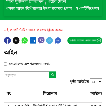
সড়ক দুর্ঘটনার প্রতিবেদন
ওয়েব মেইল
খসড়া আইন/বিধিমালার উপর মতামত প্রদান
ই -পার্টিসিপেশন
এই কনটেন্টটি শেয়ার করতে ক্লিক করুন
আপনার মতামত প্রদান করুন
আইন
এডভান্সড অপশনগুলো দেখান
পৃষ্ঠা আইটেম
নং
শিরোনাম
আইনের ন