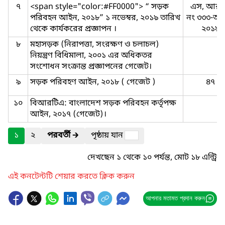
৭
<span style="color:#FF0000"> “ সড়ক
এস, আর,
পরিবহন আইন, ২০১৮” ১ নভেম্বর, ২০১৯ তারিখ
নং ৩৩৩-আ
থেকে কার্যকরের প্রজ্ঞাপন ।
২০১৯
৮
মহাসড়ক (নিরাপত্তা, সংরক্ষণ ও চলাচল)
নিয়ন্ত্রণ বিধিমালা, ২০০১ এর অধিকতর
সংশোধন সংক্রান্ত প্রজ্ঞাপনের গেজেট।
৯
সড়ক পরিবহণ আইন, ২০১৮ ( গেজেট )
৪৭
১০
বিআরটিএ: বাংলাদেশ সড়ক পরিবহন কর্তৃপক্ষ
আইন, ২০১৭ (গেজেট)।
১
২
পরবর্তী
🡲
পৃষ্ঠায় যান
দেখছেন ১ থেকে ১০ পর্যন্ত, মোট ১৮ এন্ট্রি
এই কনটেন্টটি শেয়ার করতে ক্লিক করুন
আপনার মতামত প্রদান করুন