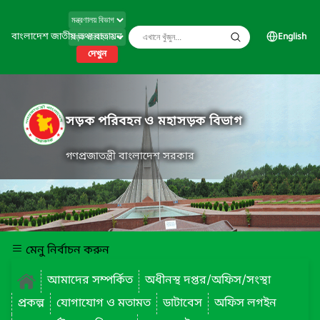
বাংলাদেশ জাতীয় তথ্য বাতায়ন
English
দেখুন
সড়ক পরিবহন ও মহাসড়ক বিভাগ
গণপ্রজাতন্ত্রী বাংলাদেশ সরকার
মেনু নির্বাচন করুন
আমাদের সম্পর্কিত
অধীনস্থ দপ্তর/অফিস/সংস্থা
প্রকল্প
যোগাযোগ ও মতামত
ডাটাবেস
অফিস লগইন